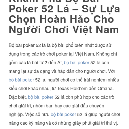
Poker 52 Lá – Sự Lựa
Chọn Hoàn Hảo Cho
Người Chơi Việt Nam
Bộ bài poker 52 lá là bộ bài phổ biến nhất được sử
dụng trong các trò chơi poker tại Việt Nam. Không chỉ
gồm các lá bài từ 2 đến Át,
bộ bài poker
52 lá còn
mang lại sự đa dạng và hấp dẫn cho người chơi. Với
bộ bài poker
52 lá, người chơi có thể trải nghiệm nhiều
kiểu chơi khác nhau, từ Texas Hold’em đến Omaha.
Đặc biệt,
bộ bài poker
52 lá còn phù hợp cho các trò
chơi giải trí, nhóm bạn hay các giải đấu chuyên
nghiệp. Việc sở hữu
bộ bài poker
52 lá giúp người chơi
nâng cao kỹ năng và có những giây phút giải trí thú vị.